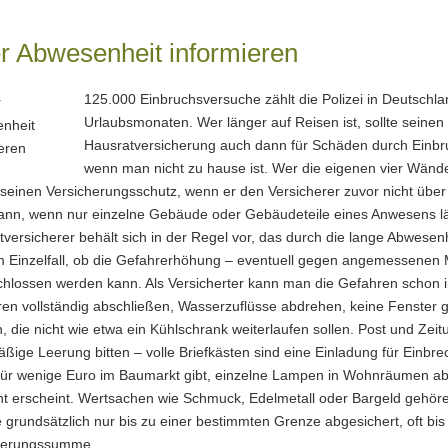
r Abwesenheit informieren
125.000 Einbruchsversuche zählt die Polizei in Deutschla
Urlaubsmonaten. Wer länger auf Reisen ist, sollte seinen 
Haus­rat­ver­si­che­rung auch dann für Schäden durch Einb
wenn man nicht zu hause ist. Wer die eigenen vier Wände a
t seinen Versicherungsschutz, wenn er den Versicherer zuvor nicht über 
ann, wenn nur einzelne Gebäude oder Gebäudeteile eines Anwesens lä
versicherer behält sich in der Regel vor, das durch die lange Abwesenh
m Einzelfall, ob die Gefahrerhöhung – eventuell gegen angemessenen 
chlossen werden kann. Als Versicherter kann man die Gefahren schon i
ren vollständig abschließen, Wasserzuflüsse abdrehen, keine Fenster g
, die nicht wie etwa ein Kühlschrank weiterlaufen sollen. Post und Ze
ßige Leerung bitten – volle Briefkästen sind eine Einladung für Einbre
 für wenige Euro im Baumarkt gibt, einzelne Lampen in Wohnräumen a
t erscheint. Wertsachen wie Schmuck, Edelmetall oder Bargeld gehöre
e grundsätzlich nur bis zu einer bestimmten Grenze abgesichert, oft b
herungssumme.