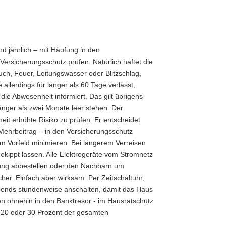
nd jährlich – mit Häufung in den
Versicherungsschutz prüfen. Natürlich haftet die
ruch, Feuer, Leitungswasser oder Blitzschlag,
llerdings für länger als 60 Tage verlässt,
die Abwesenheit informiert. Das gilt übrigens
nger als zwei Monate leer stehen. Der
eit erhöhte Risiko zu prüfen. Er entscheidet
Mehrbeitrag – in den Versicherungsschutz
m Vorfeld minimieren: Bei längerem Verreisen
ekippt lassen. Alle Elektrogeräte vom Stromnetz
itung abbestellen oder den Nachbarn um
cher. Einfach aber wirksam: Per Zeitschaltuhr,
bends stundenweise anschalten, damit das Haus
n ohnehin in den Banktresor - im Hausratschutz
is 20 oder 30 Prozent der gesamten