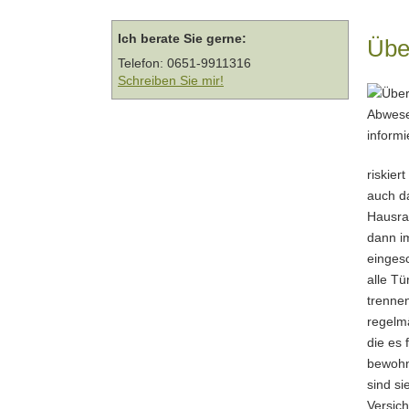
Ich berate Sie gerne:
Übe
Telefon: 0651-9911316
Schreiben Sie mir!
riskier
auch d
Hausrat
dann i
einges
alle Tü
trennen
regelmä
die es
bewohn
sind si
Versic