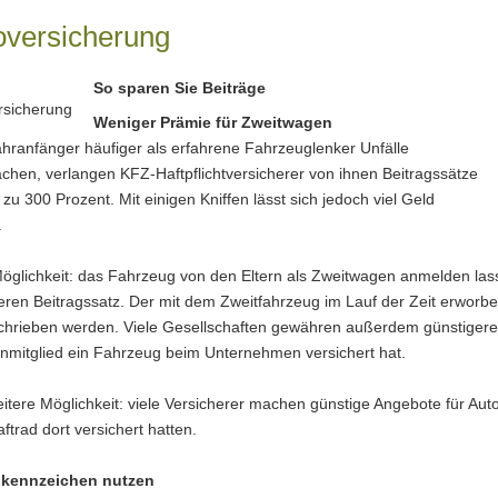
­ver­si­che­rung
So sparen Sie Beiträge
Weniger Prämie für Zweitwagen
hranfänger häufiger als erfahrene Fahrzeuglenker Unfälle
chen, verlangen KFZ-Haft­pflichtversicherer von ihnen Beitragssätze
 zu 300 Prozent. Mit einigen Kniffen lässt sich jedoch viel Geld
.
öglichkeit: das Fahrzeug von den Eltern als Zweitwagen anmelden lass
eren Beitragssatz. Der mit dem Zweitfahrzeug im Lauf der Zeit erworb
hrieben werden. Viele Gesellschaften gewähren außerdem günstigere Ei
enmitglied ein Fahrzeug beim Unternehmen versichert hat.
itere Möglichkeit: viele Versicherer machen günstige Angebote für Auto
aftrad dort versichert hatten.
nkennzeichen nutzen