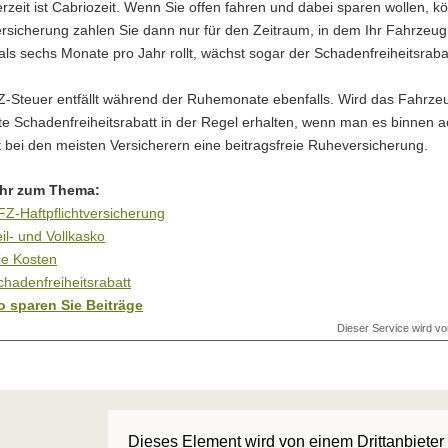
zeit ist Cabriozeit. Wenn Sie offen fahren und dabei sparen wollen, k
rsicherung zahlen Sie dann nur für den Zeitraum, in dem Ihr Fahrzeu
als sechs Monate pro Jahr rollt, wächst sogar der Schadenfreiheitsrabat
Z-Steuer entfällt während der Ruhemonate ebenfalls. Wird das Fahrzeu
hte Schadenfreiheitsrabatt in der Regel erhalten, wenn man es binnen
 bei den meisten Versicherern eine beitragsfreie Ruheversicherung.
hr zum Thema:
FZ-Haft­pflichtversicherung
eil- und Vollkasko
ie Kosten
chadenfreiheitsrabatt
o sparen Sie Beiträge
Dieser Service wird vo
Dieses Element wird von einem Drittanbieter 