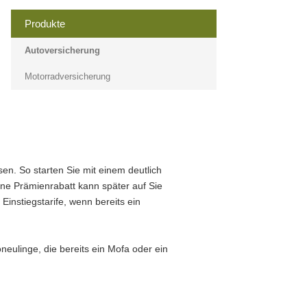
Produkte
Auto­ver­si­che­rung
Motor­rad­ver­sicherung
en. So starten Sie mit einem deutlich
ene Prämienrabatt kann später auf Sie
nstiegstarife, wenn bereits ein
neulinge, die bereits ein Mofa oder ein