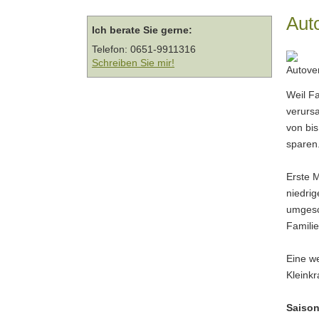
Auto
Ich berate Sie gerne:
Telefon: 0651-9911316
Schreiben Sie mir!
Weil Fa
verursa
von bis
sparen
Erste M
niedrig
umgesc
Famili
Eine we
Kleinkr
Saiso