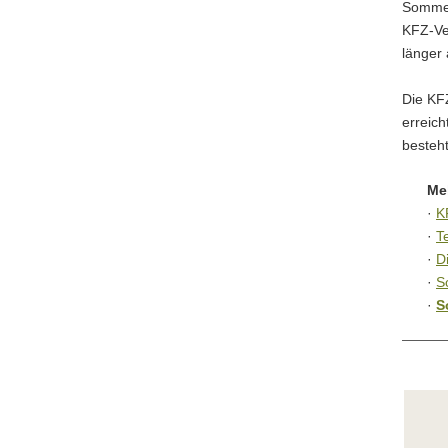
Sommer
KFZ-Ve
länger 
Die KF
erreic
besteht
Me
·
K
·
T
·
D
·
S
·
S